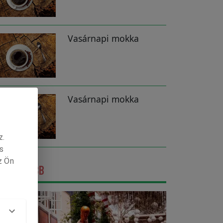
Vasárnapi mokka
Vasárnapi mokka
z.
s
z Ön
GFRISSEBB