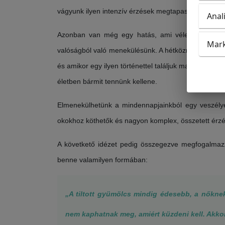
vágyunk ilyen intenzív érzések megtapasztalására é
Anal
Azonban van még egy hatás, ami véleményem sze
Mark
valóságból való menekülésünk. A hétköznapjainkban 
és amikor egy ilyen történettel találjuk magunkat sz
életben bármit tennünk kellene.
Elmenekülhetünk a mindennapjainkból egy veszélye
okokhoz köthetők és nagyon komplex, összetett érz
A követkető idézet pedig összegezve megfogalmazz
benne valamilyen formában:
„A tiltott gyümölcs mindig édesebb, a nőknek 
nem kaphatnak meg, amiért küzdeni kell. Akkor