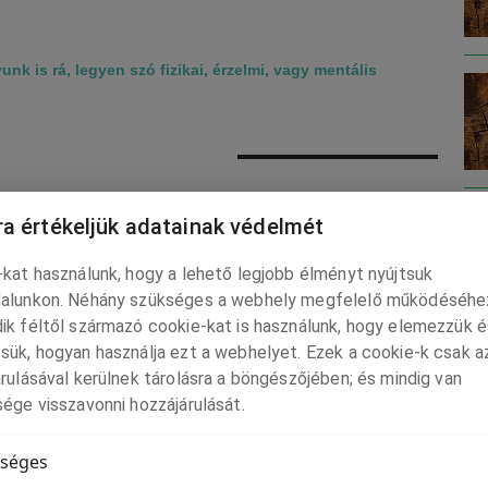
 is rá, legyen szó fizikai, érzelmi, vagy mentális
ennünket, azonban, ha szembetaláljuk magunkat akár más
a értékeljük adatainak védelmét
 ezeknek a normáknak, akkor mi is jobban elhihetjük, hogy több
kat használunk, hogy a lehető legjobb élményt nyújtsuk
alunkon. Néhány szükséges a webhely megfelelő működéséhe
ik féltől származó cookie-kat is használunk, hogy elemezzük é
színesre festett vásznon visszaköszönnek az elfojtott vágyaink,
sük, hogyan használja ezt a webhelyet. Ezek a cookie-k csak a
kevésbé érezhetjük magunkat magányosan az érzésben.
LE
rulásával kerülnek tárolásra a böngészőjében; és mindig van
ége visszavonni hozzájárulását.
mindig egy túlfűtött érzelmi állapotban vannak, nagy erők
lyokat és a szenvedély érzése nagyon intenzíven jelenik meg
séges
lfogadott „normális” és a deviáns dolgok közötti határt. Mind