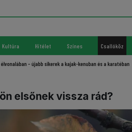
Kultúra
Hitélet
Színes
Csallóköz
ban – újabb sikerek a kajak-kenuban és a karatéban
Sporto
ön elsőnek vissza rád?