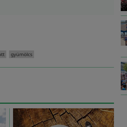
ott
gyümölcs