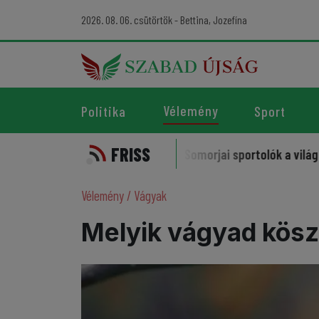
2026. 08. 06. csütörtök - Bettina, Jozefína
Vélemény
Politika
Sport
FRISS
k az iráni vezéreket
Somorjai sportolók a világ élvonalá
Vélemény
/
Vágyak
Melyik vágyad kösz