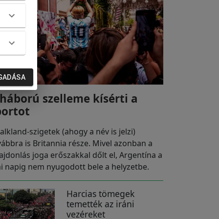
GADÁSA
 háború szelleme kísérti a
portot
alkland-szigetek (ahogy a név is jelzi)
vábbra is Britannia része. Mivel azonban a
lajdonlás joga erőszakkal dőlt el, Argentína a
i napig nem nyugodott bele a helyzetbe.
Harcias tömegek
temették az iráni
vezéreket