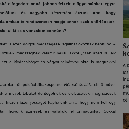
bé elfogadott, annál jobban felkelti a figyelmünket, egyre
 belőlünk és nagyobb késztetést érzünk arra, hogy
odalomban is rendszeresen megjelennek ezek a történetek,
 alakul ki ez a vonzalom bennünk?
S
ésünket, s ezen dolgok megszegése izgalmat okoznak bennünk. A
k
szüleik megszegnek valamit nekik, akkor „csak azért is” elv
ezt a kíváncsiságot és vágyat felnőttkorunkra is magunkkal
A 
le
in
t szerelemről, például Shakespeare:
Rómeó és Júlia
című műve,
pé
mu
k a művek tabukat döntögetnek és elolvasásuk, megnézésük
cél
t, hiszen bizonyosságot kaphatunk arra, hogy nem kell egy
tan legyünk színesek és vállaljuk fel önmagunkat. Sokkal