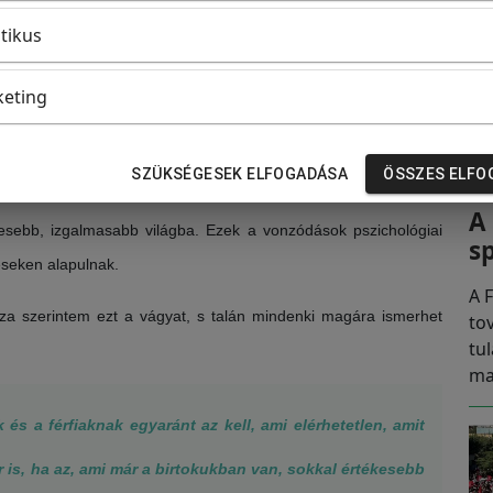
s a hétköznapi dolgok túl unalmasnak tűnhetnek számunkra.
itikus
rint nagyban hozzájárul ehhez a vonzalomhoz. Ez pedig a
eting
gyakran kisebb lépéseket is félünk megtenni, vagy kockáztatni,
embe, akkor megélhetjük ezeket a vágyainkat úgy is, hogy a való
SZÜKSÉGESEK ELFOGADÁSA
ÖSSZES ELFO
A
sebb, izgalmasabb világba. Ezek a vonzódások pszichológiai
s
éseken alapulnak.
A F
a szerintem ezt a vágyat, s talán mindenki magára ismerhet
to
tu
ma
és a férfiaknak egyaránt az kell, ami elérhetetlen, amit
 is, ha az, ami már a birtokukban van, sokkal értékesebb