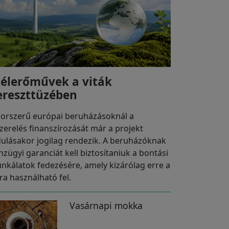
zélerőművek a viták
ereszttüzében
korszerű európai beruházásoknál a
szerelés finanszírozását már a projekt
dulásakor jogilag rendezik. A beruházóknak
nzügyi garanciát kell biztosítaniuk a bontási
nkálatok fedezésére, amely kizárólag erre a
ra használható fel.
Vasárnapi mokka