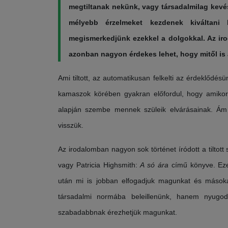
megtiltanak nekünk, vagy társadalmilag kevés
mélyebb érzelmeket kezdenek kiváltani
megismerkedjünk ezekkel a dolgokkal. Az ir
azonban nagyon érdekes lehet, hogy mitől is
Ami tiltott, az automatikusan felkelti az érdeklőd
kamaszok körében gyakran előfordul, hogy amikor 
alapján szembe mennek szüleik elvárásainak. Ám 
visszük.
Az irodalomban nagyon sok történet íródott a tiltot
vagy Patricia Highsmith:
A só ára
című könyve. Eze
után mi is jobban elfogadjuk magunkat és másoka
társadalmi normába beleillenünk, hanem nyugod
szabadabbnak érezhetjük magunkat.