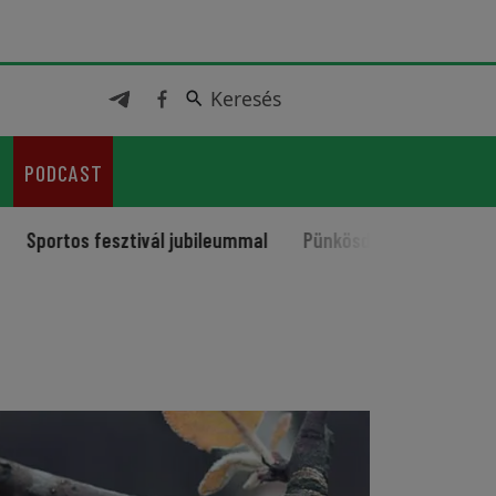
Keresés
Keresés
PODCAST
s fesztivál jubileummal
Pünkösd: a húsvéti idő beteljesed