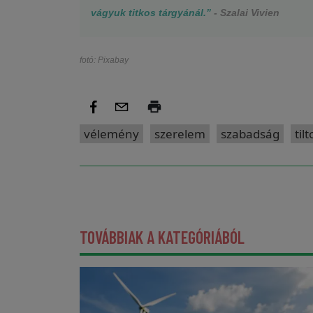
vágyuk titkos tárgyánál.”
- Szalai Vivien
fotó: Pixabay
vélemény
szerelem
szabadság
tilt
TOVÁBBIAK A KATEGÓRIÁBÓL