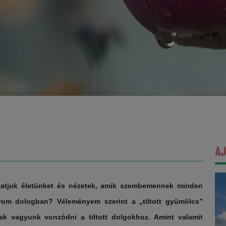
A
ztatjuk életünket és nézetek, amik szembemennek minden
rom dologban? Véleményem szerint a „tiltott gyümölcs”
ak vagyunk vonzódni a tiltott dolgokhoz. Amint valamit