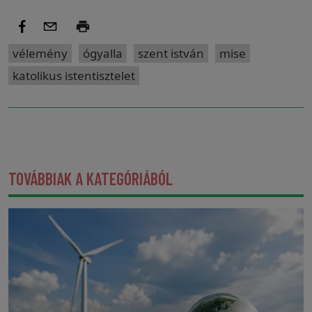
vélemény
ógyalla
szent istván
mise
katolikus istentisztelet
TOVÁBBIAK A KATEGÓRIÁBÓL