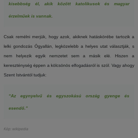
kisebbség él, akik között katolikusok és magyar
érzelműek is vannak.
Csak remélni merjük, hogy azok, akiknek hatáskörébe tartozik a
lelki gondozás Ógyallán, legközelebb a helyes utat választják, s
nem helyezik egyik nemzetet sem a másik elé. Hiszen a
kereszténység éppen a kölcsönös elfogadásról is szól. Vagy ahogy
Szent Istvántól tudjuk:
“Az egynyelvű és egyszokású ország gyenge és
esendő.”
Kép: wikipedia