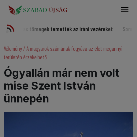
Keresés
as tömegek temették az iráni vezéreket
Somorjai sportoló
Vélemény
/
A magyarok számának fogyása az élet megannyi
területén érzékelhető
Ógyallán már nem volt
mise Szent István
ünnepén