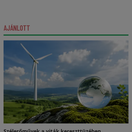
AJÁNLOTT
Szélerőművek a viták kereszttüzében