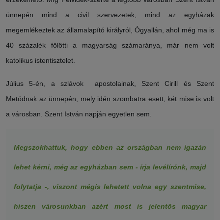
ünnepén mind a civil szervezetek, mind az egyházak
megemlékeztek az államalapító királyról, Ógyallán, ahol még ma is
40 százalék fölötti a magyarság számaránya, már nem volt
katolikus istentisztelet.
Július 5-én, a szlávok apostolainak, Szent Cirill és Szent
Metódnak az ünnepén, mely idén szombatra esett, két mise is volt
a városban. Szent István napján egyetlen sem.
Megszokhattuk, hogy ebben az országban nem igazán
lehet kérni, még az egyházban sem - írja levélírónk, majd
folytatja -, viszont mégis lehetett volna egy szentmise,
hiszen városunkban azért most is jelentős magyar