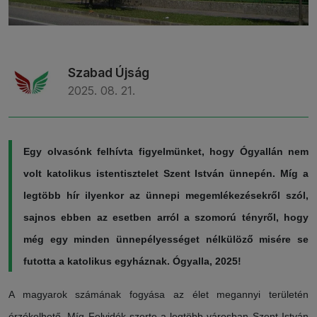
Szabad Újság
2025. 08. 21.
Egy olvasónk felhívta figyelmünket, hogy Ógyallán nem
volt katolikus istentisztelet Szent István ünnepén. Míg a
legtöbb hír ilyenkor az ünnepi megemlékezésekről szól,
sajnos ebben az esetben arról a szomorú tényről, hogy
még egy minden ünnepélyességet nélkülöző misére se
futotta a katolikus egyháznak. Ógyalla, 2025!
A magyarok számának fogyása az élet megannyi területén
érzékelhető. Míg Felvidék-szerte a legtöbb városban Szent István