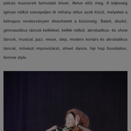
pálcás mazsorett bemutató követ, illetve előz meg. A teljesség
igénye nélkül szerepeljen itt néhány stílus azok közül, melyeket a
kétnapos rendezvényen élvezhetett a közönség. Balett, diszkó,
gimnasztikus táncok kellékkel, kellék nélkül, akrobatikus- és show
táncok, musical, jazz, revue, step, modern kortárs és akrobatikus
táncok, művészi improvizáció, street dance, hip hop foundation,
femme style.