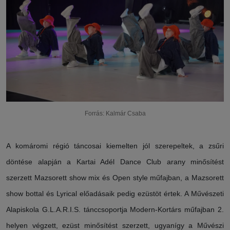
Forrás: Kalmár Csaba
A komáromi régió táncosai kiemelten jól szerepeltek, a zsűri
döntése alapján a Kartai Adél Dance Club arany minősítést
szerzett Mazsorett show mix és Open style műfajban, a Mazsorett
show bottal és Lyrical előadásaik pedig ezüstöt értek. A Művészeti
Alapiskola G.L.A.R.I.S. tánccsoportja Modern-Kortárs műfajban 2.
helyen végzett, ezüst minősítést szerzett, ugyanígy a Művészi