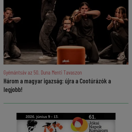
Gyémántsáv az 50. Duna Menti Tavaszon
Három a magyar igazság: újra a Cootúrázók a
legjobb!