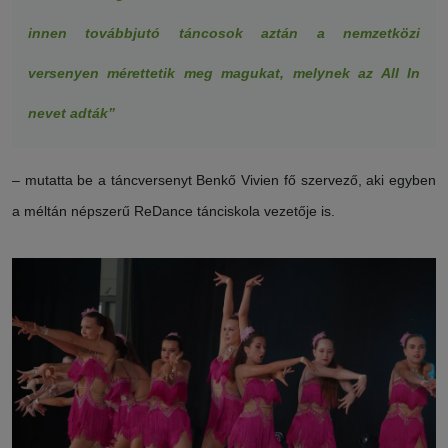
innen továbbjutó táncosok aztán a nemzetközi
versenyen mérettetik meg magukat, melynek az All In
nevet adták”
– mutatta be a táncversenyt Benkő Vivien fő szervező, aki egyben
a méltán népszerű ReDance tánciskola vezetője is.