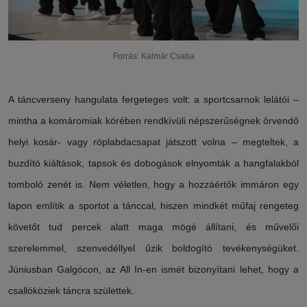
Forrás: Kalmár Csaba
A táncverseny hangulata fergeteges volt: a sportcsarnok lelátói –
mintha a komáromiak körében rendkívüli népszerűségnek örvendő
helyi kosár- vagy röplabdacsapat játszott volna – megteltek, a
buzdító kiáltások, tapsok és dobogások elnyomták a hangfalakból
tomboló zenét is. Nem véletlen, hogy a hozzáértők immáron egy
lapon említik a sportot a tánccal, hiszen mindkét műfaj rengeteg
követőt tud percek alatt maga mögé állítani, és művelői
szerelemmel, szenvedéllyel űzik boldogító tevékenységüket.
Júniusban Galgócon, az All In-en ismét bizonyítani lehet, hogy a
csallóköziek táncra születtek.