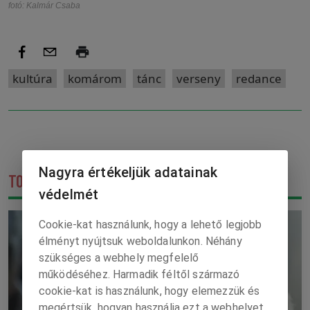
fotó: Kalmár Csaba
kultúra
komárom
tánc
verseny
redance
Nagyra értékeljük adatainak
TOVÁBBIAK A KATEGÓRIÁBÓL
védelmét
Cookie-kat használunk, hogy a lehető legjobb
élményt nyújtsuk weboldalunkon. Néhány
szükséges a webhely megfelelő
működéséhez. Harmadik féltől származó
cookie-kat is használunk, hogy elemezzük és
megértsük, hogyan használja ezt a webhelyet.