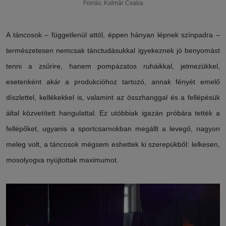
Forrás: Kalmár Csaba
A táncosok – függetlenül attól, éppen hányan lépnek színpadra –
természetesen nemcsak tánctudásukkal igyekeznek jó benyomást
tenni a zsűrire, hanem pompázatos ruháikkal, jelmezükkel,
esetenként akár a produkcióhoz tartozó, annak fényét emelő
díszlettel, kellékekkel is, valamint az összhanggal és a fellépésük
által közvetített hangulattal. Ez utóbbiak igazán próbára tették a
fellépőket, ugyanis a sportcsarnokban megállt a levegő, nagyon
meleg volt, a táncosok mégsem eshettek ki szerepükből: lelkesen,
mosolyogva nyújtottak maximumot.