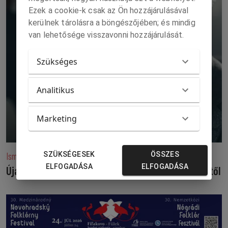
Ezek a cookie-k csak az Ön hozzájárulásával
kerülnek tárolásra a böngészőjében; és mindig
van lehetősége visszavonni hozzájárulását.
Szükséges
Analitikus
Marketing
Ismét bővült az égi színpad
SZÜKSÉGESEK
ÖSSZES
ELFOGADÁSA
ELFOGADÁSA
Újabb neves színész köszönt el végleg közönségétől