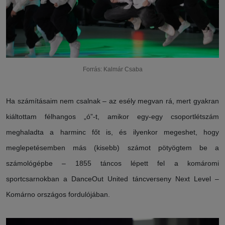
Forrás: Kalmár Csaba
Ha számításaim nem csalnak – az esély megvan rá, mert gyakran
kiáltottam félhangos „ó”-t, amikor egy-egy csoportlétszám
meghaladta a harminc főt is, és ilyenkor megeshet, hogy
meglepetésemben más (kisebb) számot pötyögtem be a
számológépbe – 1855 táncos lépett fel a komáromi
sportcsarnokban a DanceOut United táncverseny Next Level –
Komárno országos fordulójában.