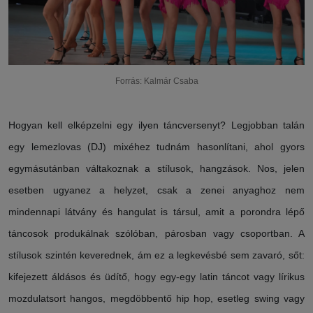
Forrás: Kalmár Csaba
Hogyan kell elképzelni egy ilyen táncversenyt? Legjobban talán
egy lemezlovas (DJ) mixéhez tudnám hasonlítani, ahol gyors
egymásutánban váltakoznak a stílusok, hangzások. Nos, jelen
esetben ugyanez a helyzet, csak a zenei anyaghoz nem
mindennapi látvány és hangulat is társul, amit a porondra lépő
táncosok produkálnak szólóban, párosban vagy csoportban. A
stílusok szintén keverednek, ám ez a legkevésbé sem zavaró, sőt:
kifejezett áldásos és üdítő, hogy egy-egy latin táncot vagy lírikus
mozdulatsort hangos, megdöbbentő hip hop, esetleg swing vagy