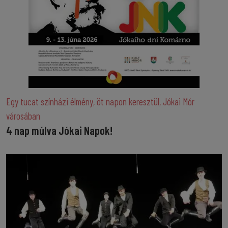
Egy tucat színházi élmény, öt napon keresztül, Jókai Mór
városában
4 nap múlva Jókai Napok!