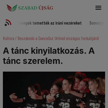
Keresés
ek temették az iráni vezéreket
Somorjai sportolók a vilá
Kultúra
/
Beszámoló a DanceOut United országos fordulójáról
A tánc kinyilatkozás. A
tánc szerelem.