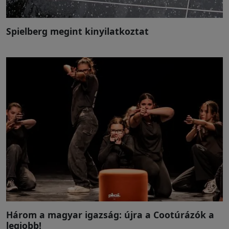
Spielberg megint kinyilatkoztat
Három a magyar igazság: újra a Cootúrázók a
legjobb!