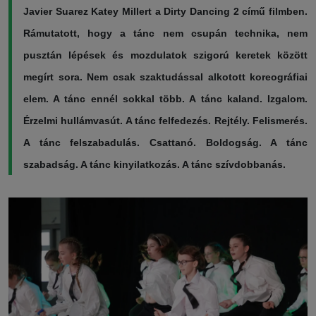
Javier Suarez Katey Millert a Dirty Dancing 2 című filmben.
Rámutatott, hogy a tánc nem csupán technika, nem
pusztán lépések és mozdulatok szigorú keretek között
megírt sora. Nem csak szaktudással alkotott koreográfiai
elem. A tánc ennél sokkal több. A tánc kaland. Izgalom.
Érzelmi hullámvasút. A tánc felfedezés. Rejtély. Felismerés.
A tánc felszabadulás. Csattanó. Boldogság. A tánc
szabadság. A tánc kinyilatkozás. A tánc szívdobbanás.