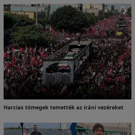
Harcias tömegek temették az iráni vezéreket